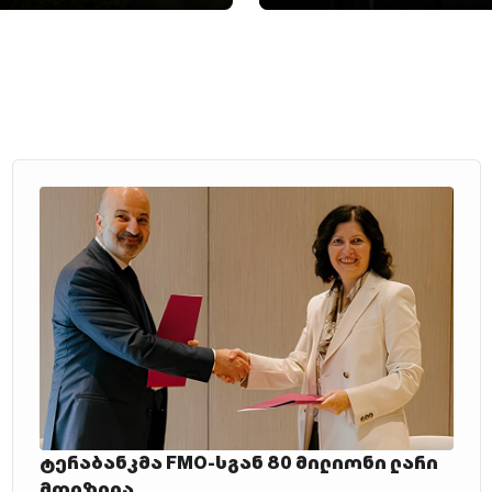
ტერაბანკმა FMO-სგან 80 მილიონი ლარი
მოიზიდა