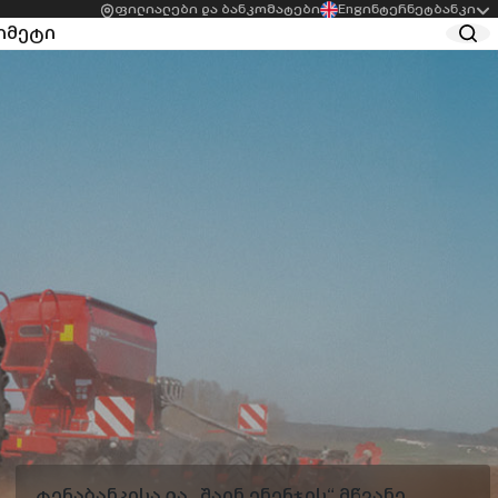
ფილიალები და ბანკომატები
Eng
ინტერნეტბანკი
ი
მეტი
სის
აგრო სესხები
ბელთათვის
სასათბურე მეურნეობის
ეკური სესხი
მხარდამჭერი სესხი
ესის
სესხები
ბელებისთვის
აგროსაქმიანობისთვის
მხმარებლო სესხი
შეღავათიანი
ესის
აგროკრედიტი
ბელთათვის
Start-up აგრო სესხი
ვაზება ქალი
რმეებისთვის
ედიტო ლიმიტი
ტერაბანკისა და „შაინ ენერჯის“ მწვანე