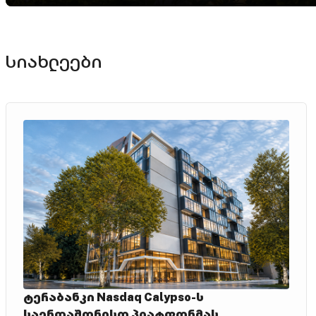
სიახლეები
ტერაბანკი Nasdaq Calypso-ს
საერთაშორისო პლატფორმას