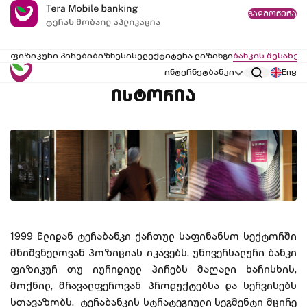
გადმოწერა
ფიზიკური პირები
ბიზნესი
სელექტი
ტერა ლიზინგი
ბანკის შესახებ
ინტერნეტბანკი
Eng
ისტორია
1999 წლიდან ტერაბანკი ქართულ საფინანსო სექტორში
მნიშვნელოვან პოზიციას იკავებს. უნივერსალური ბანკი
ფიზიკურ თუ იურიდიულ პირებს მაღალი ხარისხის,
მოქნილ, მრავალფეროვან პროდუქტებსა და სერვისებს
სთავაზობს. ტერაბანკის სტრატეგიული სეგმენტი მცირე