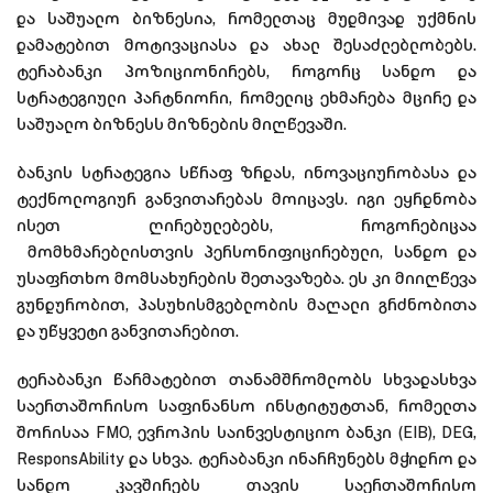
და საშუალო ბიზნესია, რომელთაც მუდმივად უქმნის
დამატებით მოტივაციასა და ახალ შესაძლებლობებს.
ტერაბანკი პოზიციონირებს, როგორც სანდო და
სტრატეგიული პარტნიორი, რომელიც ეხმარება მცირე და
საშუალო ბიზნესს მიზნების მიღწევაში.
ბანკის სტრატეგია სწრაფ ზრდას, ინოვაციურობასა და
ტექნოლოგიურ განვითარებას მოიცავს. იგი ეყრდნობა
ისეთ ღირებულებებს, როგორებიცაა
მომხმარებლისთვის პერსონიფიცირებული, სანდო და
უსაფრთხო მომსახურების შეთავაზება. ეს კი მიიღწევა
გუნდურობით, პასუხისმგებლობის მაღალი გრძნობითა
და უწყვეტი განვითარებით.
ტერაბანკი წარმატებით თანამშრომლობს სხვადასხვა
საერთაშორისო საფინანსო ინსტიტუტთან, რომელთა
შორისაა FMO, ევროპის საინვესტიციო ბანკი (EIB), DEG,
ResponsAbility და სხვა. ტერაბანკი ინარჩუნებს მჭიდრო და
სანდო კავშირებს თავის საერთაშორისო