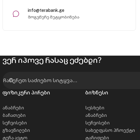
info@terabank.ge
მოგვწერე შეტყობინება
ვერ იპოვე რასაც ეძებდი?
ფიზიკური პირები
ბიზნესი
ანაბრები
სესხები
ბარათები
ანაბრები
სერვისები
სერვისები
გზავნილები
სახელფასო პროექტი
ტერა ავტო
ტარიფები