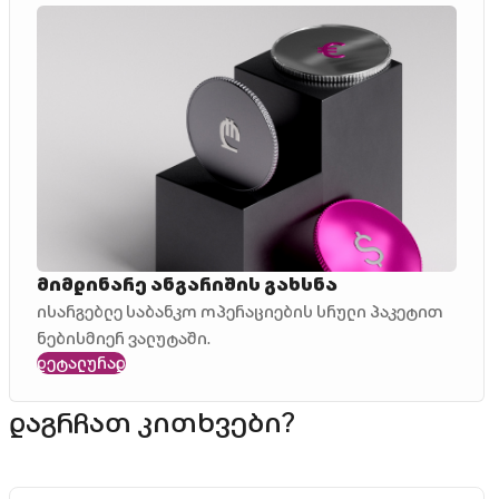
მიმდინარე ანგარიშის გახსნა
ისარგებლე საბანკო ოპერაციების სრული პაკეტით
ნებისმიერ ვალუტაში.
დეტალურად
დაგრჩათ კითხვები?