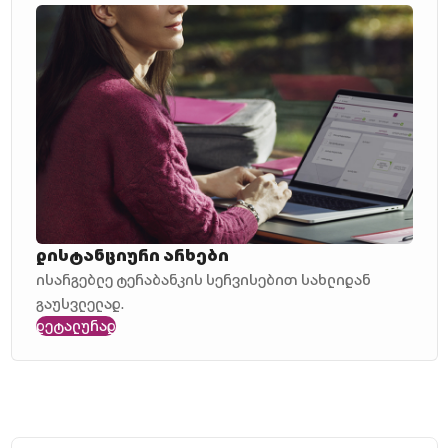
დისტანციური არხები
ისარგებლე ტერაბანკის სერვისებით სახლიდან
გაუსვლელად.
დეტალურად