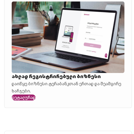
ახლად რეგისტრირებული ბიზნესი
დაიწყე ბიზნესი ტერაბანკთან ერთად და შეამცირე
ხარჯები.
დეტალურად