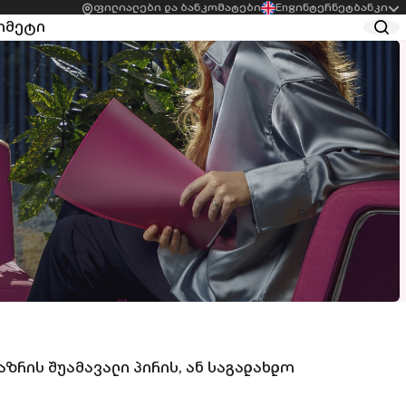
ფილიალები და ბანკომატები
Eng
ინტერნეტბანკი
ი
მეტი
სის
აგრო სესხები
ბელთათვის
სასათბურე მეურნეობის
ეკური სესხი
მხარდამჭერი სესხი
ესის
სესხები
ბელებისთვის
აგროსაქმიანობისთვის
მხმარებლო სესხი
შეღავათიანი
ესის
აგროკრედიტი
ბელთათვის
Start-up აგრო სესხი
ვაზება ქალი
რმეებისთვის
ედიტო ლიმიტი
რის შუამავალი პირის, ან საგადახდო