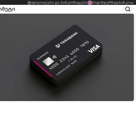
ფილიალები და ბანკომატები
Eng
ინტერნეტბანკი
ი
მეტი
სის
აგრო სესხები
ბელთათვის
სასათბურე მეურნეობის
ეკური სესხი
მხარდამჭერი სესხი
ესის
სესხები
ბელებისთვის
აგროსაქმიანობისთვის
მხმარებლო სესხი
შეღავათიანი
ესის
აგროკრედიტი
ბელთათვის
Start-up აგრო სესხი
ვაზება ქალი
რმეებისთვის
ედიტო ლიმიტი