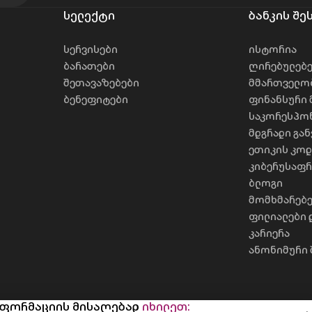
სელექტი
ბანკის შე
სერვისები
ისტორია
ბარათები
ღირებულებ
შეთავაზებები
მმართველო
ბენეფიტები
ფინანსური 
საკორესპონ
მდგრადი გა
ეთიკის კოდ
კიბერუსაფ
ბლოგი
მომხმარებე
ფილიალები 
კარიერა
ანონიმური 
ინფორმაციის მისაღებად
იხილეთ: