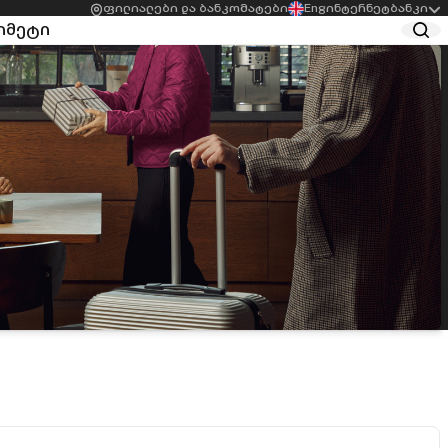
ფილიალები და ბანკომატები
Eng
ინტერნეტბანკი
ი
მეტი
სის
აგრო სესხები
ბელთათვის
სასათბურე მეურნეობის
ეკური სესხი
მხარდამჭერი სესხი
ესის
სესხები
ბელებისთვის
აგროსაქმიანობისთვის
მხმარებლო სესხი
შეღავათიანი
ესის
აგროკრედიტი
ბელთათვის
Start-up აგრო სესხი
ვაზება ქალი
რმეებისთვის
ედიტო ლიმიტი