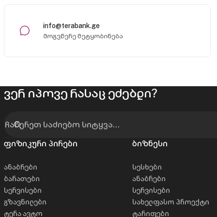
info@terabank.ge
მოგვწერე შეტყობინება
ვერ იპოვე რასაც ეძებდი?
ფიზიკური პირები
ბიზნესი
ანაბრები
სესხები
ბარათები
ანაბრები
სერვისები
სერვისები
გზავნილები
სახელფასო პროექტი
ტერა ავტო
ტარიფები