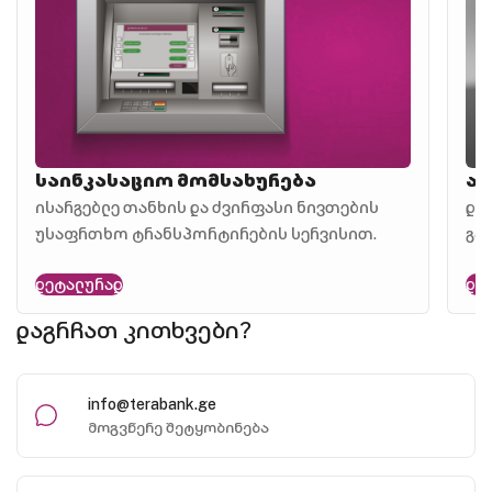
საინკასაციო მომსახურება
ავ
ისარგებლე თანხის და ძვირფასი ნივთების
და
უსაფრთხო ტრანსპორტირების სერვისით.
გა
დეტალურად
დე
დაგრჩათ კითხვები?
info@terabank.ge
მოგვწერე შეტყობინება