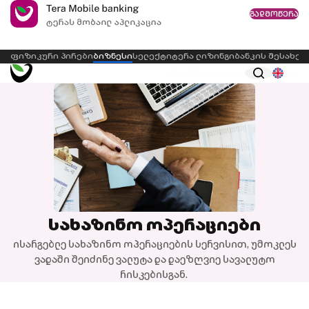
გადმოწერა
ფიზიკური პირები
ბიზნესი
სელექტი
ტერა ლიზინგი
ბანკის შესახებ
ინტერნეტბანკი
Eng
სახაზინო ოპერაციები
ისარგებლე სახაზინო ოპერაციების სერვისით, უმოკლეს
ვადაში შეიძინე ვალუტა და დაეზღვიე სავალუტო
რისკებისგან.