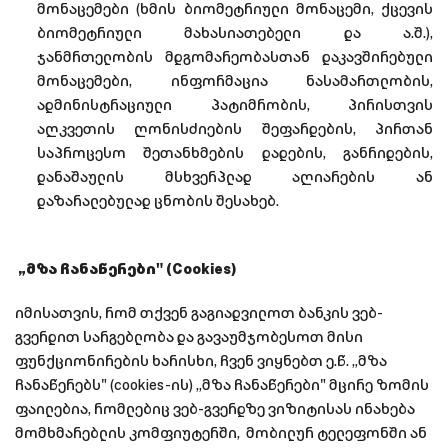
მონაცემები (ხმის ბიომეტრიული მონაცემი, ქცევის
ბიომეტრიული მახასიათებელი და ა.შ.),
ჯანმრთელობის მდგომარეობასთან დაკავშირებული
მონაცემები, ინფორმაცია ნასამართლობის,
ადმინისტრაციული პატიმრობის, პირისთვის
აღკვეთის ღონისძიების შეფარდების, პირთან
საპროცესო შეთანხმების დადების, განრიდების,
დანაშაულის მსხვერპლად აღიარების ან
დაზარალებულად ცნობის შესახებ.
„მზა ჩანაწერები" (Cookies)
იმისათვის, რომ თქვენ გაგიადვილოთ ბანკის ვებ-
გვერდით სარგებლობა და გავაუმჯობესოთ მისი
ფუნქციონირების ხარისხი, ჩვენ ვიყნებთ ე.წ. „მზა
ჩანაწერებს" (cookies-ის) „მზა ჩანაწერები" მცირე ზომის
ფაილებია, რომლებიც ვებ-გვერდზე ვიზიტისას ინახება
მომხმარებლის კომფიუტერში, მობილურ ტელეფონში ან