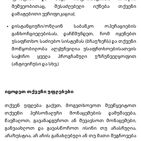
მეშვეობითაც, შესაძლებელი იქნება თქვენი
დამატებითი ვერიფიკაცია);
დისტანციური/ონლაინ საბანკო ოპერაციების
განხორციელებისას, დარწმუნდეთ, რომ იყენებთ
უსაფრთხო საძიებო სისტემას (ბრაუზერს) და თქვენი
მოწყობილობა აღჭურვილია უსაფრთხოებისათვის
საჭირო ყველა პროგრამული უზრუნველყოფით
(ანტივირუსი და სხვ.)
იცოდეთ თქვენი უფლებები
თქვენ უფლება გაქვთ, მოგვთხოვოთ შევწყვიტოთ
თქვენი პერსონალური მონაცემების დამუშავება,
წავშალოთ, გავანადგუროთ ან შევავსოთ მონაცემები,
განვაახლოთ და გავასწოროთ ისინი თუ არასრულია,
არაზუსტია, არ არის განახლებული ან თუ მათი შეგროვება