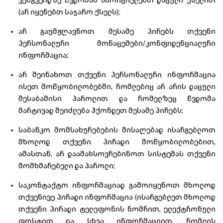
ვებგვერდზე წვდომას ახორციელებთ დაცული ქსელით
(არ იყენებთ საჯარო ქსელს);
არ გაუმჟღავნოთ მესამე პირებს თქვენი
პერსონალური მონაცემები/კონფიდენციალური
ინფორმაცია;
არ შეინახოთ თქვენი პერსონალური ინფორმაცია
ისეთ მოწყობილობებში, რომლებიც არ არის დაცული
შესაბამისი პაროლით და რომელზეც წვდომა
მარტივად შეიძლება ჰქონდეთ მესამე პირებს;
საბანკო მომსახურებების მისაღებად ისარგებლოთ
მხოლოდ თქვენი პირადი მოწყობილობებით,
ამასთან, არ დაამახსოვრებინოთ სისტემას თქვენი
მომხმარებელი და პაროლი;
საკონტაქტო ინფორმაციად გამოიყენოთ მხოლოდ
თქვენივე პირადი ინფორმაცია (ისარგებლეთ მხოლოდ
თქვენი პირადი ტელეფონის ნომრით, ელექტრონული
ფოსტით და სხვა ინფორმაციით, რომლის