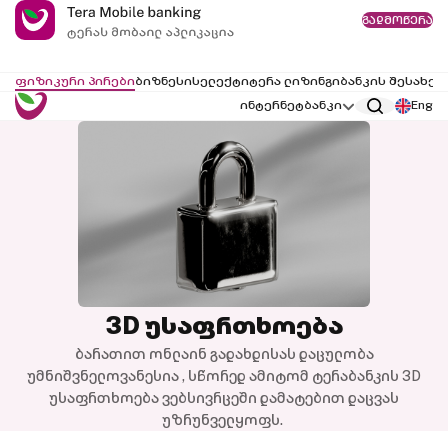
გადმოწერა
ფიზიკური პირები
ბიზნესი
სელექტი
ტერა ლიზინგი
ბანკის შესახებ
ინტერნეტბანკი
Eng
3D უსაფრთხოება
ბარათით ონლაინ გადახდისას დაცულობა
უმნიშვნელოვანესია , სწორედ ამიტომ ტერაბანკის 3D
უსაფრთხოება ვებსივრცეში დამატებით დაცვას
უზრუნველყოფს.