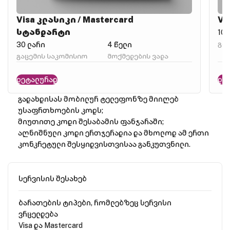
Visa კლასიკი / Mastercard
Vi
სტანდარტი
100
გა
30 ლარი
4 წელი
გაცემის საკომისიო
მოქმედების ვადა
დეტალურად
დე
გადახდისას მობილურ ტელეფონზე მიიღებ
უსაფრთხოების კოდს;
მიუთითე კოდი შესაბამის ფანჯარაში;
აღნიშნული კოდი ერთჯერადია და მხოლოდ ამ ერთი
კონკრეტული შესყიდვისთვისაა განკუთვნილი.
სერვისის შესახებ
ბარათების ტიპები, რომლებზეც სერვისი
ვრცელდება
Visa და Mastercard