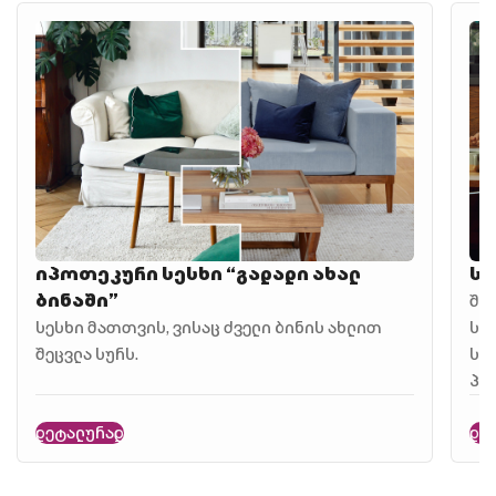
იპოთეკური სესხი “გადადი ახალ
სა
ბინაში”
შე
სესხი მათთვის, ვისაც ძველი ბინის ახლით
სე
შეცვლა სურს.
სა
პრ
დეტალურად
დე