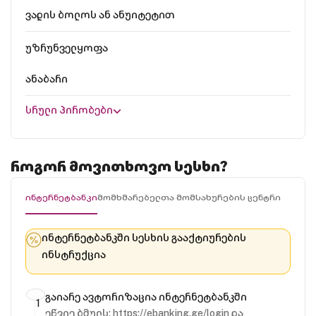
ვადის ბოლოს ან ანუიტეტით
უზრუნველყოფა
ანაბარი
სრული პირობები
როგორ მოვითხოვო სესხი?
ინტერნეტბანკი
მომხმარებელთა მომსახურების ცენტრი
ინტერნეტბანკში სესხის გააქტიურების
ინსტრუქცია
გაიარე ავტორიზაცია ინტერნეტბანკში
ეწვიე ბმულს:
https://ebanking.ge/login
და