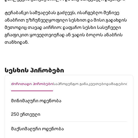
ტერაბანკი საშუალებას გაძლევს, ისარგებლო შენივე
ანაბრით უზრუნველყოფილი სესხით და მისი გადახდის
მეთოდიც თავად აირჩიო: დაფარო სესხი სასურველი
გრაფიკით ყოველთვიურად ან ვადის ბოლოს ანაბრის
თანხიდან.
სესხის პირობები
ძირითადი პირობები
საპროცენტო განაკვეთები
დამატებითი ი
მინიმალური ოდენობა
250 ერთეული
მაქსიმალური ოდენობა