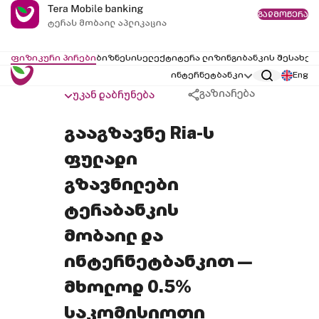
გადმოწერა
ფიზიკური პირები
ბიზნესი
სელექტი
ტერა ლიზინგი
ბანკის შესახებ
ინტერნეტბანკი
Eng
გაზიარება
უკან დაბრუნება
გააგზავნე Ria-ს
ფულადი
გზავნილები
ტერაბანკის
მობაილ და
ინტერნეტბანკით —
მხოლოდ 0.5%
საკომისიოთი