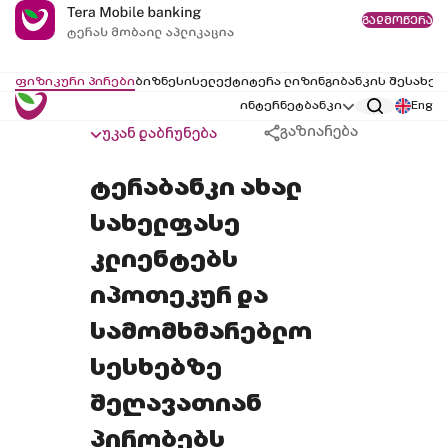
გადმოწერა
ფიზიკური პირები
ბიზნესი
სელექტი
ტერა ლიზინგი
ბანკის შესახებ
ინტერნეტბანკი
Eng
გაზიარება
უკან დაბრუნება
ტერაბანკი ახალ
სახელფასე
კლიენტებს
იპოთეკურ და
სამომხმარებლო
სესხებზე
შეღავათიან
პირობებს