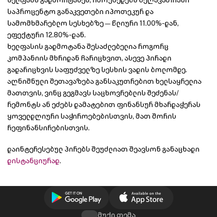
ხელფასს გადმოიტანენ, იმოქმედებს შეღავათიანი
საპროცენტო განაკვეთები იპოთეკურ და
სამომხმარებლო სესხებზე — წლიური 11.00%-დან,
ეფექტური 12.80%-დან.
ხელფასის გადმოტანა შესაძლებელია როგორც
კომპანიის მხრიდან ჩარიცხვით, ასევე პირადი
გადარიცხვის საფუძველზე სესხის ვადის ბოლომდე.
აღნიშნული შეთავაზება განსაკუთრებით ხელსაყრელია
მათთვის, ვინც გეგმავს საცხოვრებლის შეძენას/
რემონტს ან ეძებს დამატებით ფინანსურ მხარდაჭერას
ყოველდღიური საჭიროებებისთვის, მათ შორის
რეფინანსირებისთვის.
დაინტერესებულ პირებს შეუძლიათ შეავსონ განაცხადი
დისტანციურად
.
მუქი თემა