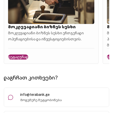
მოკლევადიანი ბიზნეს სესხი
შე
მოკლევადიანი ბიზნეს სესხი ერთჯერადი
მი
ოპერაციებისა და ინვესტიციებისთვის.
პი
მო
დეტალურად
დე
დაგრჩათ კითხვები?
info@terabank.ge
მოგვწერე შეტყობინება