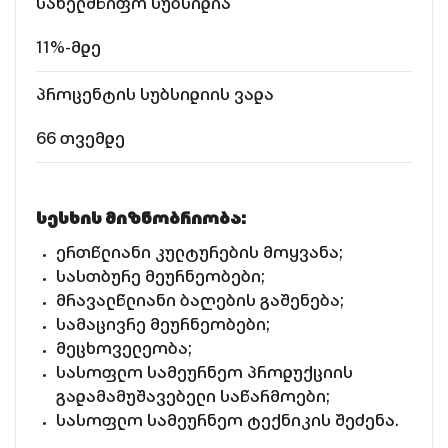
სახელმწიფო სუბსიდია
11%-მდე
პროცენტის სუბსიდიის ვადა
66 თვემდე
სესხის მიზნობრიობა:
ერთწლიანი კულტურების მოყვანა;
სასთბურე მეურნეობები;
მრავალწლიანი ბაღების გაშენება;
სამაცივრე მეურნეობები;
მეცხოველეობა;
სასოფლო სამეურნეო პროდუქციის
გადამამუშავებელი საწარმოები;
სასოფლო სამეურნეო ტექნიკის შეძენა.