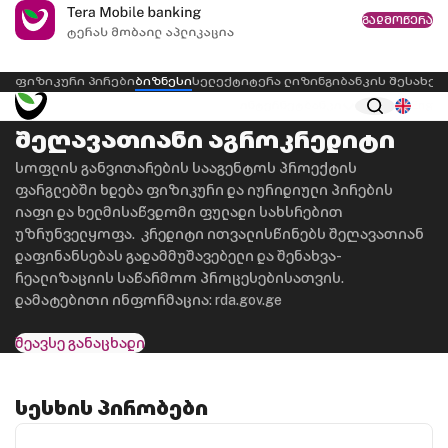
გადმოწერა
ფიზიკური პირები
ბიზნესი
სელექტი
ტერა ლიზინგი
ბანკის შესახებ
ინტერნეტბანკი
Eng
შეღავათიანი აგროკრედიტი
სოფლის განვითარების სააგენტოს პროექტის
ფარგლებში ხდება ფიზიკური და იურიდიული პირების
იაფი და ხელმისაწვდომი ფულადი სახსრებით
უზრუნველყოფა. კრედიტი ითვალისწინებს შეღავათიან
დაფინანსებას გადამმუშავებელი და შენახვა-
რეალიზაციის საწარმოო პროცესებისათვის.
დამატებითი ინფორმაცია: rda.gov.ge
შეავსე განაცხადი
სესხის პირობები