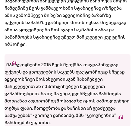
საქართველოში მარცვლეული კულტურის წარმოება ბოლო
რამდენიმე წლის განმავლობაში სტაბილურად იზრდება.
ამის გამომწვევი მიზეზი ადგილობრივ ბაზარზე
ფქვილის ნაწარმზე გაზრდილი მოთხოვნაა. მიუხედავად
ამისა, ყოველწლიური მოსავალი საკმარისი არაა და
საწარმოებს სტაბილურად უწევთ მარცვლეული კულტურის
იმპორტი.
“შპს ჯეოგრეინი 2015 წელს შეიქმნა. თავდაპირველად
ფქვილს და ცხოველების საკვებს ფაქტობრივად სრულად
ადგილობრივი მოსახლეობისგან ჩაბარებული
მარცვლეულით ან იმპორტირებული ნედლეულით
ვაწარმოებდით. რა თქმა უნდა, გვირჩევნია წარმოება
მთლიანად ადგილობრივ მოსავალზე იყოს დამოკიდებული,
თუმცა ფასი, რაოდენობა და ხარისხი არ გვაძლევდა
საშუალებას” - გიორგი დარბაიძე, შპს “ჯეოგრეინის”
წარმოების უფროსი.