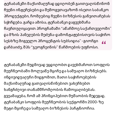
ტერაბანკში მაქსიმალურად ცდილობენ გაითვალისწინონ
ჩვენი ინტერესები და შემოგვთავაზონ ისეთი საბანკო
პროდუქტები, რომლებიც ჩვენი ბიზნესის განვითარებას
სჭირდება. გარდა ამისა, ტერაბანკი დაგვეხმარა
ჩავრთულიყავით პროგრამაში “აწარმოე საქართველოში”
და მზის პანელების შეძენა-დამონტაჟებისთვის საჭირო
სესხზე მიგვეღო პროცენტის სუბსიდია” - გიორგი
დარბაიძე, შპს “ჯეოგრეინის” წარმოების უფროსი.
ტერაბანკში მუდმივად ვცდილობთ დავეხმაროთ სოფლის
მეურნეობაში მოღვაწე მცირე და საშუალო ბიზნესებს.
ინდივიდუალური მიდგომით, მათი საჭიროებების
მაქსიმალურად გათვალისწინებით ვახერხებთ
ხანგრძლივი თანამშრომლობის ჩამოყალიბებას.
გვეამაყება, რომ ამ პრინციპებით მუშაობის შედეგად,
ტერაბანკი სოფლის მეურნეობის სექტორში 2000-ზე
მეტი მცირე და საშუალო ბიზნესის პარტნიორია.