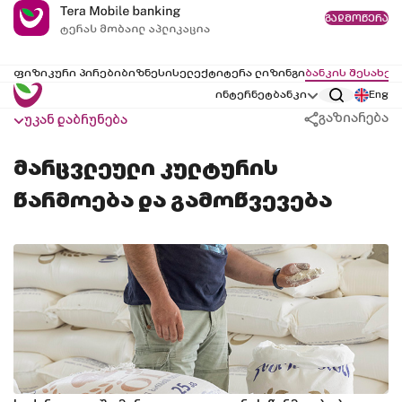
გადმოწერა
ფიზიკური პირები
ბიზნესი
სელექტი
ტერა ლიზინგი
ბანკის შესახებ
ინტერნეტბანკი
Eng
გაზიარება
უკან დაბრუნება
მარცვლეული კულტურის
წარმოება და გამოწვევება