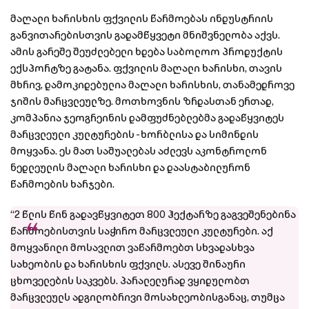
მაღალი ხარისხის ფქვილის წარმოებას ინდუსტრიის
განვითარებისთვის გადამწყვეტი მნიშვნელობა აქვს.
ამის გარეშე შეუძლებელი ხდება საბოლოო პროდუქტის
ექსპორტზე გატანა. ფქვილის მაღალი ხარისხი, თავის
მხრივ, დამოკიდებულია მაღალი ხარისხის, თანამედროვე
ჯიშის მარცვლეულზე. მოთხოვნის ზრდასთან ერთად,
კომპანია ჯეოგრეინის დამფუძნებლებმა გადაწყვიტეს
მარცვლეული კულტურების - ხორბლისა და სიმინდის
მოყვანა. ეს მათ საშუალებას აძლევს აკონტროლონ
ნედლეულის მაღალი ხარისხი და დაასტაბილურონ
წარმოების ხარჯები.
“2 წლის წინ გადავწყვიტეთ 800 ჰექტარზე გაგვეშენებინა
წარმოებისთვის საჭირო მარცვლეული კულტურები. აქ
მოყვანილი მოსავლით ვაწარმოებთ სხვადასხვა
სახეობის და ხარისხის ფქვილს. ასევე შინაური
ცხოველების საკვებს. პარალელურად ვყიდულობთ
მარცვლეულს ადგილობრივი მოსახლეობისგანაც, თუმცა