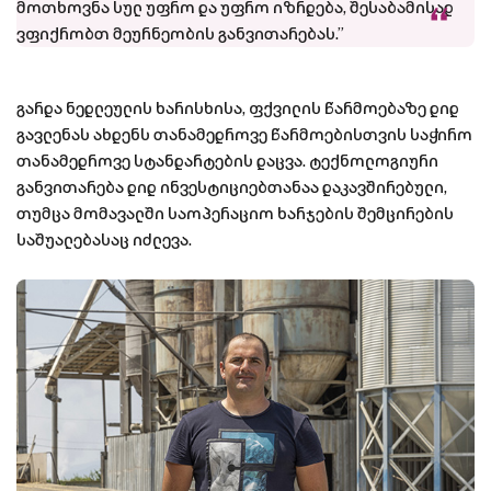
მოთხოვნა სულ უფრო და უფრო იზრდება, შესაბამისად
ვფიქრობთ მეურნეობის განვითარებას.”
გარდა ნედლეულის ხარისხისა, ფქვილის წარმოებაზე დიდ
გავლენას ახდენს თანამედროვე წარმოებისთვის საჭირო
თანამედროვე სტანდარტების დაცვა. ტექნოლოგიური
განვითარება დიდ ინვესტიციებთანაა დაკავშირებული,
თუმცა მომავალში საოპერაციო ხარჯების შემცირების
საშუალებასაც იძლევა.